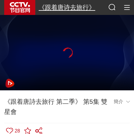
《跟着唐诗去旅行》
《跟着唐詩去旅行 第二季》 第5集 雙
簡介
星會
28