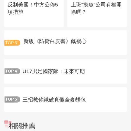
反制美國！中方公佈5
上班“摸魚”公司有權開
項措施
除嗎？
新版《防衛白皮書》藏禍心
TOP
3
U17男足國家隊：未來可期
TOP
4
三招教你識破真假全麥麵包
TOP
5
相關推薦