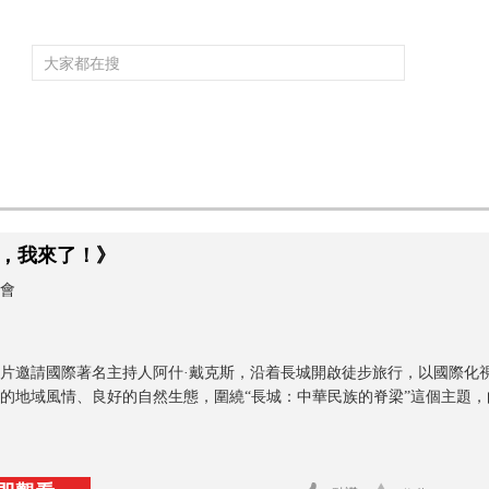
頻道大全
欄目大全
片庫
4K專區
聽
育
電影
國防軍事
電視劇
紀錄
科教
戲曲
社會與法
少
，我來了！》
會
片邀請國際著名主持人阿什·戴克斯，沿着長城開啟徒步旅行，以國際化
的地域風情、良好的自然生態，圍繞“長城：中華民族的脊梁”這個主題