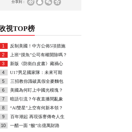
分享到：
收視TOP榜
1
反制美國！中方公佈5項措施
2
上班“摸魚”公司有權開除嗎？
3
新版《防衛白皮書》藏禍心
4
U17男足國家隊：未來可期
5
三招教你識破真假全麥麵包
6
美國為何盯上中國光模塊？
7
暗語引流？午夜直播間亂象
8
“AI雙星”上空有何新本領？
9
百年潮起 再現張謇傳奇人生
10
一醋一面 “酸”出億萬財路