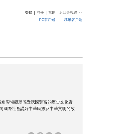
登錄
|
註冊
|
幫助
返回央視網
>>
PC客戶端
移動客戶端
音
熱榜
微視頻
兒
音樂
體育賽事
農業農村
視角帶領觀眾感受我國豐富的歷史文化資
，向國際社會講好中華民族及中華文明的故