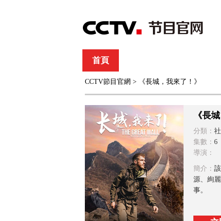
首頁
直播
節目單
CCTV節目官網
> 《長城，我來了！》
綜合
新聞
財經
綜藝
中文國際
體
《長城
分類：
社
集數：
6
導演：
簡介：
該
源、絢麗
事。