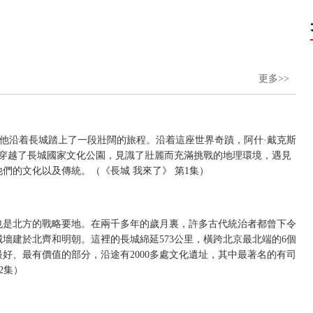
更多>>
，他沿着長城踏上了一段壯闊的旅程。沿着這座世界奇蹟，阿什·戴克斯
，他穿越了長城國家文化公園，見識了壯麗而充滿挑戰的地理環境，遇見
們的文化以及傳統。（《長城 我來了》 第1集）
也是北方的戰略要地。在兩千多年的歲月裏，許多古代統治者都曾下令
墻建於北齊和明朝。這裡的長城綿延573公里，橫跨北京最北端的6個
好、最有價值的部分，沿途有2000多處文化遺址，其中最著名的有司
2集）