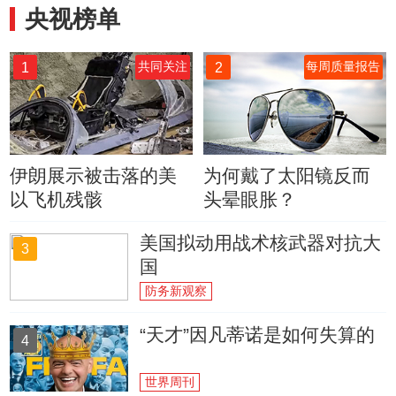
央视榜单
1
2
共同关注
每周质量报告
伊朗展示被击落的美
为何戴了太阳镜反而
以飞机残骸
头晕眼胀？
美国拟动用战术核武器对抗大
3
国
防务新观察
“天才”因凡蒂诺是如何失算的
4
世界周刊