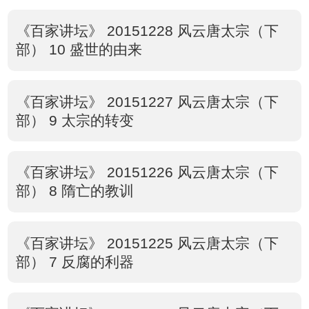
《百家讲坛》 20151228 风云唐太宗（下
部） 10 盛世的由来
《百家讲坛》 20151227 风云唐太宗（下
部） 9 太宗的转变
《百家讲坛》 20151226 风云唐太宗（下
部） 8 隋亡的教训
《百家讲坛》 20151225 风云唐太宗（下
部） 7 反腐的利器