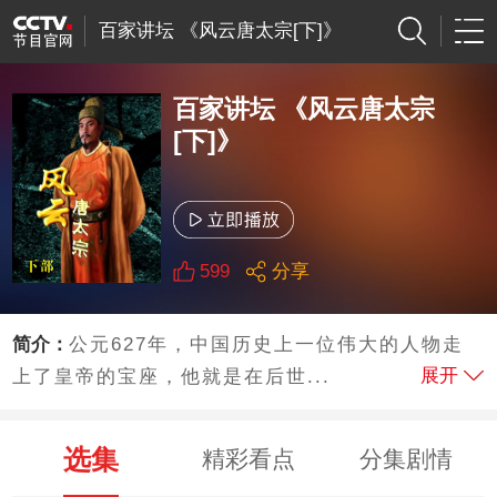
百家讲坛 《风云唐太宗[下]》
百家讲坛 《风云唐太宗
[下]》
599
分享
简介：
公元627年，中国历史上一位伟大的人物走
展开
上了皇帝的宝座，他就是在后世...
选集
精彩看点
分集剧情