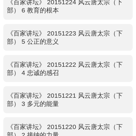
《百家讲坛》 20151224 风云唐太宗（下
部） 6 教育的根本
《百家讲坛》 20151223 风云唐太宗（下
部） 5 公正的意义
《百家讲坛》 20151222 风云唐太宗（下
部） 4 忠诚的感召
《百家讲坛》 20151221 风云唐太宗（下
部） 3 多元的能量
《百家讲坛》 20151220 风云唐太宗（下
部） 2 接纳的力量