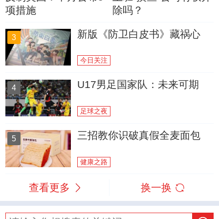
项措施
除吗？
新版《防卫白皮书》藏祸心
3
今日关注
U17男足国家队：未来可期
4
足球之夜
三招教你识破真假全麦面包
5
健康之路
查看更多
换一换