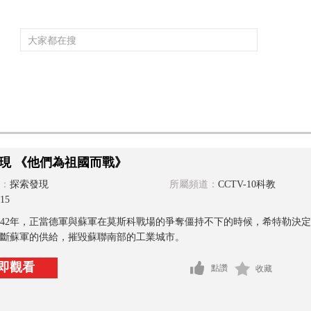
頻道大全
欄目大全
片庫
4K專區
聽
育
電影
國防軍事
電視劇
紀錄
科教
戲曲
社會與法
少
現 《他們為祖國而戰》
：
探索發現
所屬頻道：
CCTV-10科教
15
942年，正當德軍與蘇軍在莫斯科戰場的爭奪僵持不下的時候，希特勒決
斷蘇軍的供給，摧毀蘇聯南部的工業城市。
即觀看
點讚
收藏