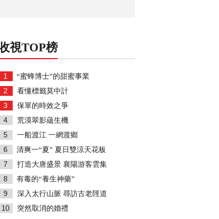
收視TOP榜
1
“蜜蜂博士”的甜蜜事業
2
看懂標籤莫中計
3
保單的時效之爭
4
荒漠翠影蘊生機
5
一船渡江 一網渡鄉
6
清爽一“夏” 夏日雙涼天花板
7
打造大唐盛景 襄陽游客雲集
8
有毒的“養生神藥”
9
深入太行山脈 尋訪古老陘道
10
突然取消的婚禮