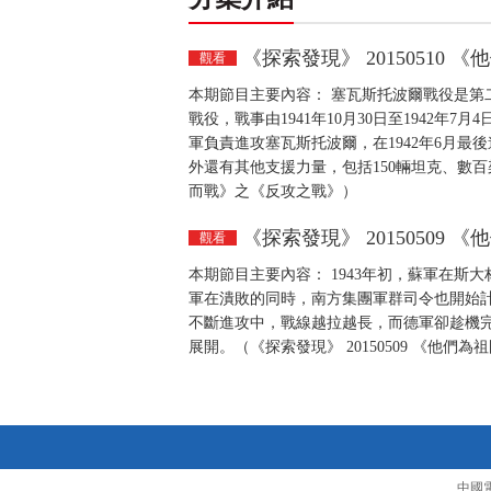
《探索發現》 20150510
觀看
本期節目主要內容： 塞瓦斯托波爾戰役是第
戰役，戰事由1941年10月30日至1942
軍負責進攻塞瓦斯托波爾，在1942年6月最
外還有其他支援力量，包括150輛坦克、數百架
而戰》之《反攻之戰》）
《探索發現》 20150509
觀看
本期節目主要內容： 1943年初，蘇軍在
軍在潰敗的同時，南方集團軍群司令也開始
不斷進攻中，戰線越拉越長，而德軍卻趁機
展開。（《探索發現》 20150509 《他
中國