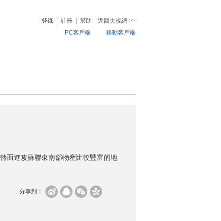
登錄
|
註冊
|
幫助
返回央視網
>>
PC客戶端
移動客戶端
音
熱榜
微視頻
兒
音樂
體育賽事
農業農村
定轉而進攻蘇聯東南部物産比較豐富的地
分享到：