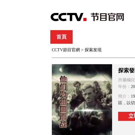
首頁
直播
節目單
CCTV節目官網
>
探索发现
綜合
新聞
財經
綜藝
中文國際
體
探索發
所屬欄目
年份：
20
簡介：
1
區，以切
立