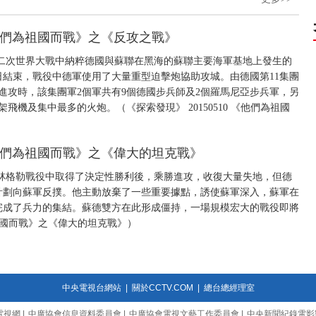
 《他們為祖國而戰》之《反攻之戰》
二次世界大戰中納粹德國與蘇聯在黑海的蘇聯主要海軍基地上發生的
年7月4日結束，戰役中德軍使用了大量重型迫擊炮協助攻城。由德國第11集團
後進攻時，該集團軍2個軍共有9個德國步兵師及2個羅馬尼亞步兵軍，另
飛機及集中最多的火炮。（《探索發現》 20150510 《他們為祖國
 《他們為祖國而戰》之《偉大的坦克戰》
斯大林格勒戰役中取得了決定性勝利後，乘勝進攻，收復大量失地，但德
計劃向蘇軍反撲。他主動放棄了一些重要據點，誘使蘇軍深入，蘇軍在
完成了兵力的集結。蘇德雙方在此形成僵持，一場規模宏大的戰役即將
們為祖國而戰》之《偉大的坦克戰》）
中央電視台網站
|
關於CCTV.COM
|
總台總經理室
電視網
|
中廣協會信息資料委員會
|
中廣協會電視文藝工作委員會
|
中央新聞紀錄電影