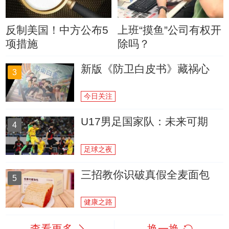
反制美国！中方公布5
上班“摸鱼”公司有权开
项措施
除吗？
新版《防卫白皮书》藏祸心
3
今日关注
U17男足国家队：未来可期
4
足球之夜
三招教你识破真假全麦面包
5
健康之路
查看更多
换一换