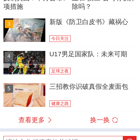
项措施
除吗？
新版《防卫白皮书》藏祸心
3
今日关注
U17男足国家队：未来可期
4
足球之夜
三招教你识破真假全麦面包
5
健康之路
查看更多
换一换