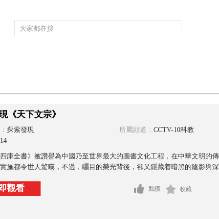
頻道大全
欄目大全
片庫
4K專區
聽
育
電影
國防軍事
電視劇
紀錄
科教
戲曲
社會與法
少
現《天下文宗》
：
探索發現
所屬頻道：
CCTV-10科教
14
四庫全書》被讚譽為中國乃至世界最大的圖書文化工程，在中華文明的傳
實施都令世人驚嘆，不過，矚目的榮光背後，卻又隱藏着暗黑的陰影與深
即觀看
點讚
收藏