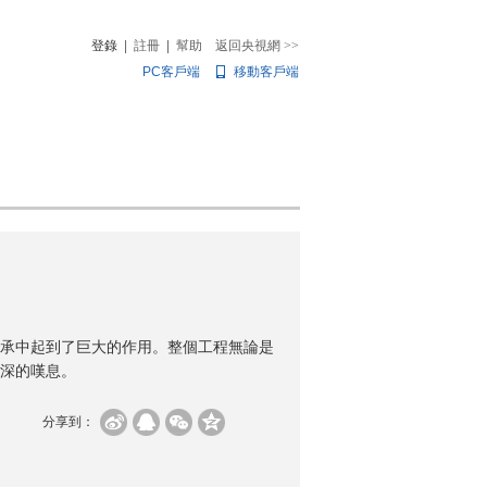
登錄
|
註冊
|
幫助
返回央視網
>>
PC客戶端
移動客戶端
音
熱榜
微視頻
兒
音樂
體育賽事
農業農村
承中起到了巨大的作用。整個工程無論是
深的嘆息。
分享到：