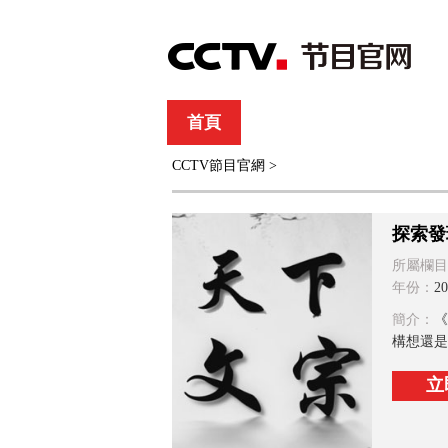
首頁
直播
節目單
CCTV節目官網
>
綜合
新聞
財經
綜藝
中文國際
體
探索發
所屬欄目
年份：
20
簡介：
《
構想還是
立