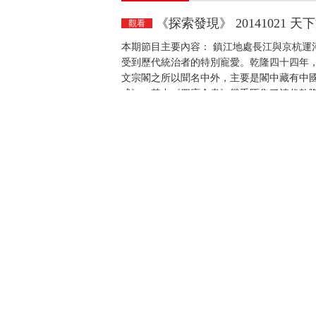
《探索發現》 20141021 
觀看
本期節目主要內容： 鎮江地處長江與京杭運
受到歷代統治者的特別寵愛。乾隆四十四年，
文宗閣之所以聞名中外，主要是閣中藏有中
成》。其中《四庫全書》幾乎匯集了清代乾
樓，隨着清政府的衰敗而灰飛煙滅。乾隆以
半。（《探索發現》 20141021 天下文宗（
《探索發現》 20141020 
觀看
本期節目主要內容： 在編纂《四庫全書》的
書》。文淵、文源、文津、文溯合稱北四閣
放，然而只有三閣開放的《四庫全書》在傳
速走進了每一個歐洲人的書房。 （《探索發現》
中國