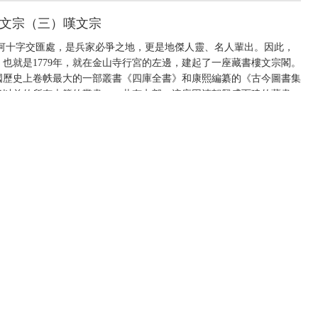
天下文宗（三）嘆文宗
河十字交匯處，是兵家必爭之地，更是地傑人靈、名人輩出。因此，
也就是1779年，就在金山寺行宮的左邊，建起了一座藏書樓文宗閣。
國歷史上卷帙最大的一部叢書《四庫全書》和康熙編纂的《古今圖書集
隆以前的所有古籍的叢書，一共有七部。這座因清朝興盛而建的藏書
舉國之力修築的藏書樓被大火毀掉三座，《四庫全書》也只剩下了兩部
三）嘆文宗）
天下文宗（二）七閣出
過程中，乾隆下旨倣照天一閣的樣式修建藏書樓，用於專貯《四庫全
。文匯、文宗、文瀾合稱南三閣。儘管南三閣已經史無前例的對外開
播上的效果相當有限。同一時期，法國人狄德羅出版的《百科全書》迅
 20141020 天下文宗（二）七閣出）
中央電視台網站
|
關於CCTV.COM
|
總台總經理室
電視網
|
中廣協會信息資料委員會
|
中廣協會電視文藝工作委員會
|
中央新聞紀錄電影