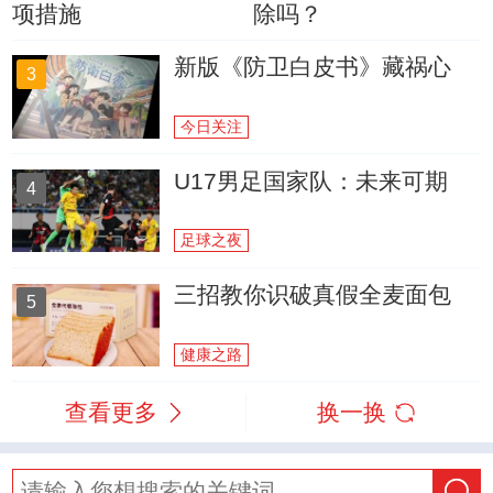
项措施
除吗？
新版《防卫白皮书》藏祸心
3
今日关注
U17男足国家队：未来可期
4
足球之夜
三招教你识破真假全麦面包
5
健康之路
查看更多
换一换