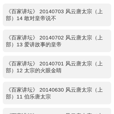
《百家讲坛》 20140703 风云唐太宗（上
部）14 敢对皇帝说不
《百家讲坛》 20140702 风云唐太宗（上
部）13 爱讲故事的皇帝
《百家讲坛》 20140701 风云唐太宗（上
部）12 太宗的火眼金睛
《百家讲坛》 20140630 风云唐太宗（上
部）11 伯乐唐太宗