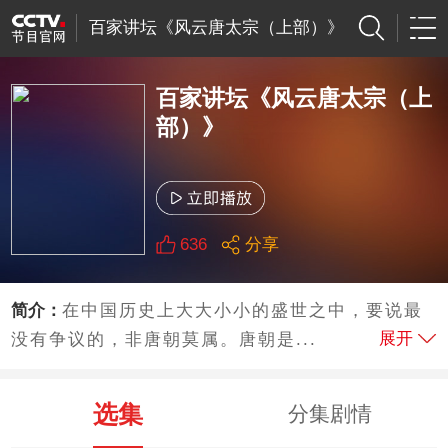
百家讲坛《风云唐太宗（上部）》
百家讲坛《风云唐太宗（上
部）》
636
分享
简介：
在中国历史上大大小小的盛世之中，要说最
展开
没有争议的，非唐朝莫属。唐朝是...
选集
分集剧情