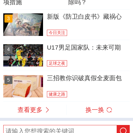
项措施
除吗？
新版《防卫白皮书》藏祸心
3
今日关注
U17男足国家队：未来可期
4
足球之夜
三招教你识破真假全麦面包
5
健康之路
查看更多
换一换