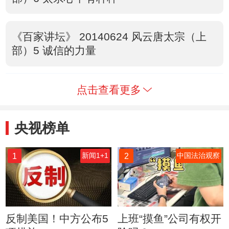
《百家讲坛》 20140624 风云唐太宗（上
部）5 诚信的力量
点击查看更多
央视榜单
1
2
新闻1+1
中国法治观察
反制美国！中方公布5
上班“摸鱼”公司有权开