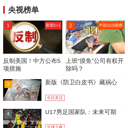
央视榜单
1
2
新闻1+1
中国法治观察
反制美国！中方公布5
上班“摸鱼”公司有权开
项措施
除吗？
新版《防卫白皮书》藏祸心
3
今日关注
U17男足国家队：未来可期
4
足球之夜