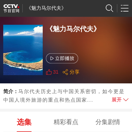
《魅力马尔代夫》
《魅力马尔代夫》
31
分享
简介：
马尔代夫历史上与中国关系密切，如今更是
展开
中国人境外旅游的重点和热点国家...
选集
精彩看点
分集剧情