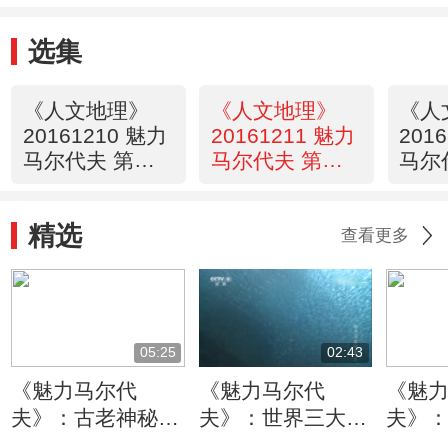
选集
《人文地理》
《人文地理》
《人
20161210 魅力
20161211 魅力
201
马尔代夫 第一
马尔代夫 第二
马尔
集 千岛之国
集 蓝色生机
集 
精选
查看更多
05:25
02:43
《魅力马尔代
《魅力马尔代
《魅
夫》：古老神秘的
夫》：世界三大潜
夫》
捕鱼方式 用空鱼
水胜地之一 美丽
负海