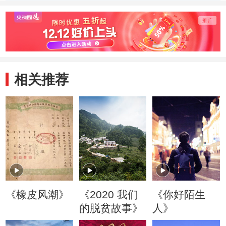
钩捕金枪鱼像玩戏
的鲸鲨让摄影师迷
同时
法
醉
队工
相关推荐
《橡皮风潮》
《2020 我们
《你好陌生
的脱贫故事》
人》