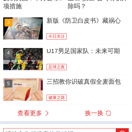
项措施
除吗？
新版《防卫白皮书》藏祸心
3
今日关注
U17男足国家队：未来可期
4
足球之夜
三招教你识破真假全麦面包
5
健康之路
查看更多
换一换