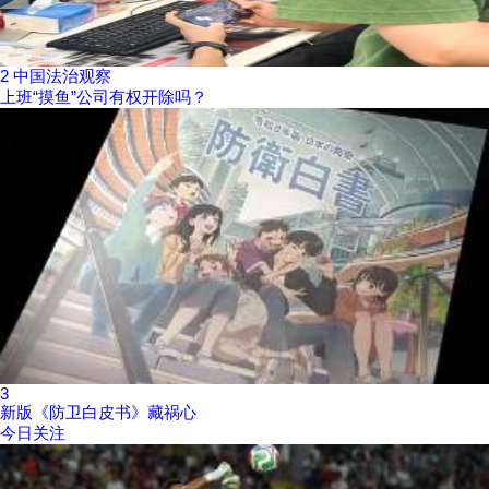
2
中国法治观察
上班“摸鱼”公司有权开除吗？
3
新版《防卫白皮书》藏祸心
今日关注