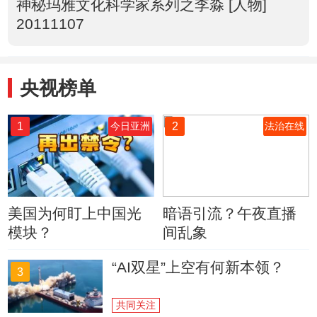
神秘玛雅文化科学家系列之李淼 [人物]
20111107
央视榜单
1
2
今日亚洲
法治在线
美国为何盯上中国光
暗语引流？午夜直播
模块？
间乱象
“AI双星”上空有何新本领？
3
共同关注