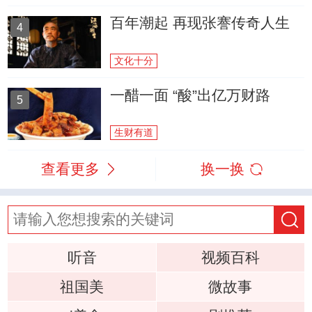
百年潮起 再现张謇传奇人生
4
文化十分
一醋一面 “酸”出亿万财路
5
生财有道
查看更多
换一换
听音
视频百科
祖国美
微故事