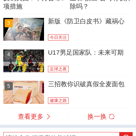
项措施
除吗？
新版《防卫白皮书》藏祸心
3
今日关注
U17男足国家队：未来可期
4
足球之夜
三招教你识破真假全麦面包
5
健康之路
查看更多
换一换