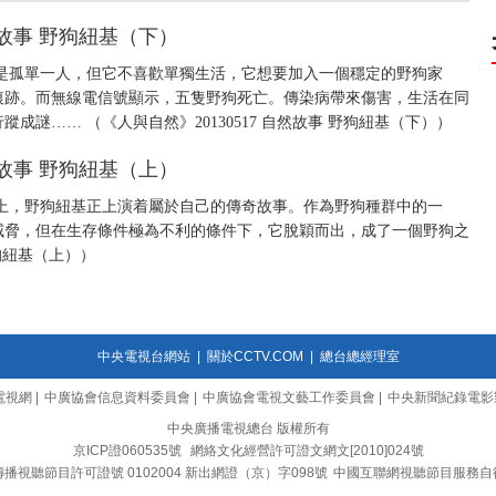
自然故事 野狗紐基（下）
是孤單一人，但它不喜歡單獨生活，它想要加入一個穩定的野狗家
痕跡。而無線電信號顯示，五隻野狗死亡。傳染病帶來傷害，生活在同
謎…… （《人與自然》20130517 自然故事 野狗紐基（下））
自然故事 野狗紐基（上）
上，野狗紐基正上演着屬於自己的傳奇故事。作為野狗種群中的一
威脅，但在生存條件極為不利的條件下，它脫穎而出，成了一個野狗之
野狗紐基（上））
中央電視台網站
|
關於CCTV.COM
|
總台總經理室
電視網
|
中廣協會信息資料委員會
|
中廣協會電視文藝工作委員會
|
中央新聞紀錄電影
中央廣播電視總台 版權所有
京ICP證060535號
網絡文化經營許可證文網文[2010]024號
播視聽節目許可證號 0102004 新出網證（京）字098號
中國互聯網視聽節目服務自