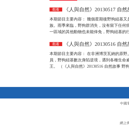
《人與自然》20130517 
觀看
本期節目主要內容： 幾個星期後野狗紐基又
族。雨季來臨，野狗群消失，沒有留下任何
一區域的其他動物也未能倖免，野狗紐基的行蹤成
《人與自然》20130516 
觀看
本期節目主要內容： 在非洲博茨瓦納的原野
員，野狗紐基數次身陷逆境，遇到各種生命
王。 （《人與自然》20130516 自然故事 
中國
網上傳