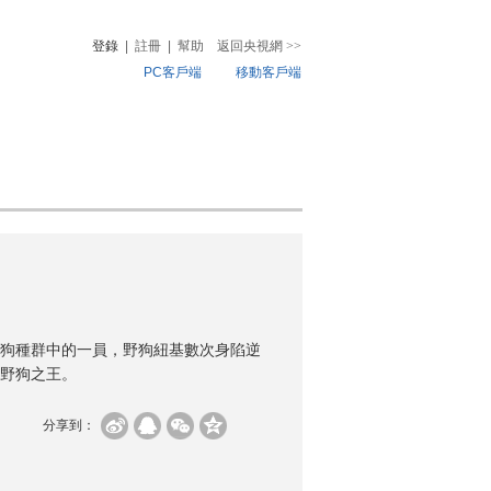
登錄
|
註冊
|
幫助
返回央視網
>>
PC客戶端
移動客戶端
音
熱榜
微視頻
兒
音樂
體育賽事
農業農村
狗種群中的一員，野狗紐基數次身陷逆
野狗之王。
分享到：