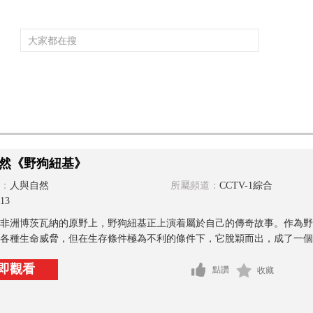
頻道大全
欄目大全
片庫
4K專區
聽
育
電影
國防軍事
電視劇
紀錄
科教
戲曲
社會與法
少
然《野狗紐基》
：
人與自然
所屬頻道：
CCTV-1綜合
13
非洲博茨瓦納的原野上，野狗紐基正上演着屬於自己的傳奇故事。作為野
各種生命威脅，但在生存條件極為不利的條件下，它脫穎而出，成了一個
即觀看
點讚
收藏