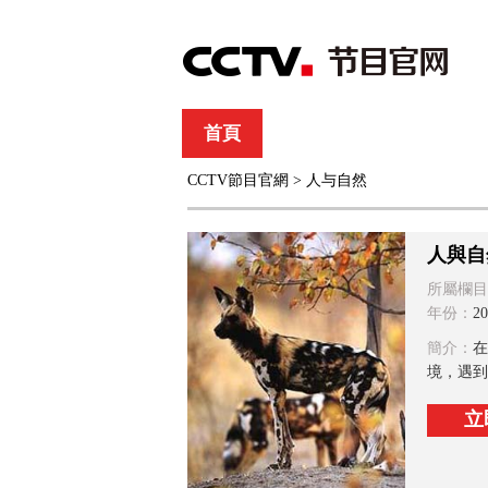
首頁
直播
節目單
CCTV節目官網
>
人与自然
綜合
新聞
財經
綜藝
中文國際
體
人與自
所屬欄目
年份：
20
簡介：
在
境，遇到
立