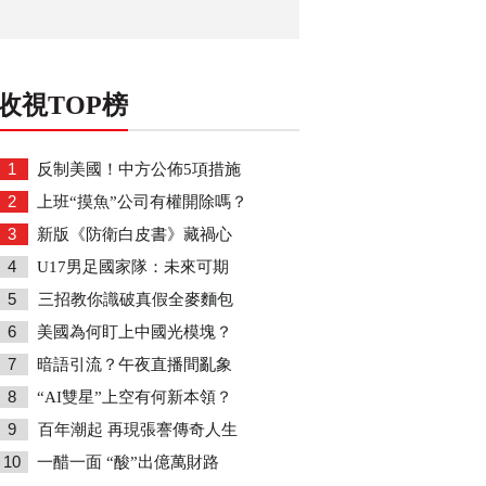
收視TOP榜
1
反制美國！中方公佈5項措施
2
上班“摸魚”公司有權開除嗎？
3
新版《防衛白皮書》藏禍心
4
U17男足國家隊：未來可期
5
三招教你識破真假全麥麵包
6
美國為何盯上中國光模塊？
7
暗語引流？午夜直播間亂象
8
“AI雙星”上空有何新本領？
9
百年潮起 再現張謇傳奇人生
10
一醋一面 “酸”出億萬財路