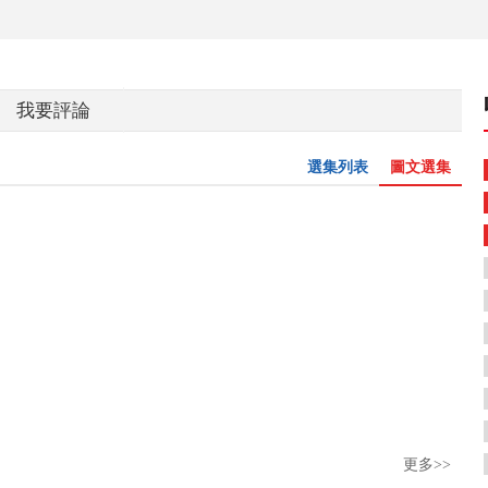
我要評論
選集列表
圖文選集
更多>>