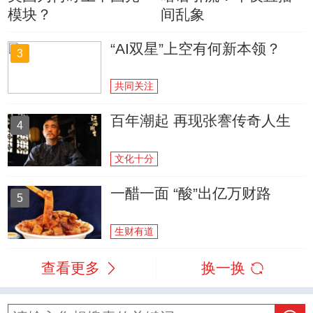
模块？
间乱象
“AI双星”上空有何新本领？
3
共同关注
百年潮起 再现张謇传奇人生
4
文化十分
一醋一面 “酸”出亿万财路
5
生财有道
查看更多
换一换