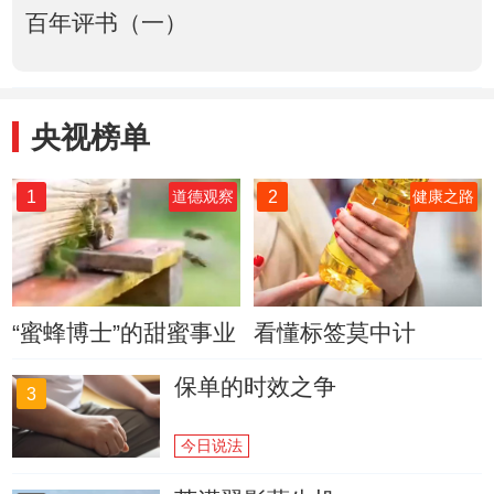
百年评书（一）
央视榜单
1
2
道德观察
健康之路
“蜜蜂博士”的甜蜜事业
看懂标签莫中计
保单的时效之争
3
今日说法