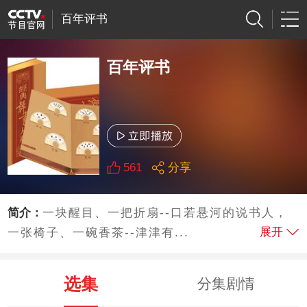
百年评书
百年评书
561
分享
简介：
一块醒目、一把折扇--口若悬河的说书人，
展开
一张椅子、一碗香茶--津津有...
选集
分集剧情