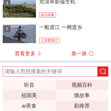
荒漠翠影蕴生机
4
远方的家
一船渡江 一网渡乡
5
三农群英汇
查看更多
换一换
听音
视频百科
祖国美
微故事
ai美食
剧推荐