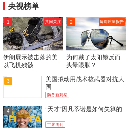
央视榜单
1
2
共同关注
每周质量报告
伊朗展示被击落的美
为何戴了太阳镜反而
以飞机残骸
头晕眼胀？
美国拟动用战术核武器对抗大
3
国
防务新观察
“天才”因凡蒂诺是如何失算的
4
世界周刊