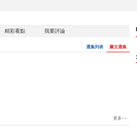
精彩看點
我要評論
選集列表
圖文選集
更多>>