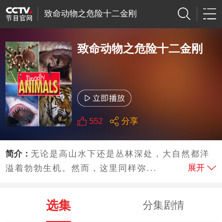
致命动物之危险十二金刚
致命动物之危险十二金刚
552
分享
简介：
无论是高山水下还是丛林深处，大自然都洋
展开
溢着勃勃生机。然而，这里同样弥...
选集
分集剧情