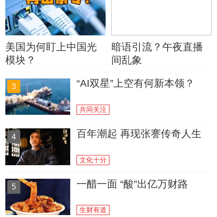
美国为何盯上中国光
暗语引流？午夜直播
模块？
间乱象
“AI双星”上空有何新本领？
3
共同关注
百年潮起 再现张謇传奇人生
4
文化十分
一醋一面 “酸”出亿万财路
5
生财有道