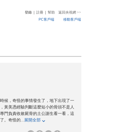
登錄
|
註冊
|
幫助
返回央視網
>>
PC客戶端
移動客戶端
音
熱榜
微視頻
兒
音樂
體育賽事
農業農村
時候，奇怪的事情發生了，地下出現了一
，黃美憑經驗判斷這麼短小的骨頭不是人
專門負責收斂屍骨的土公謝生看一看，這
。奇怪的...
展開全部