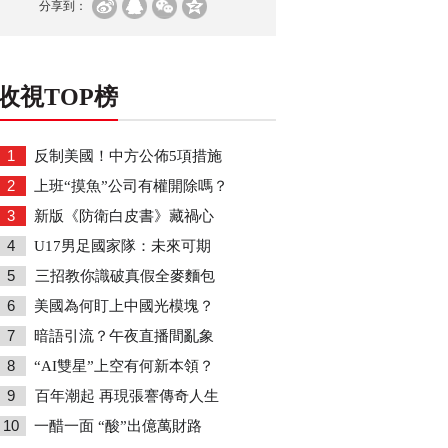
分享到：
收視TOP榜
1
反制美國！中方公佈5項措施
2
上班“摸魚”公司有權開除嗎？
3
新版《防衛白皮書》藏禍心
4
U17男足國家隊：未來可期
5
三招教你識破真假全麥麵包
6
美國為何盯上中國光模塊？
7
暗語引流？午夜直播間亂象
8
“AI雙星”上空有何新本領？
9
百年潮起 再現張謇傳奇人生
10
一醋一面 “酸”出億萬財路