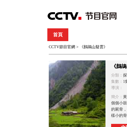
首頁
直播
節目單
CCTV節目官網
> 《鷓鴣山疑雲》
綜合
新聞
財經
綜藝
中文國際
體
《鷓鴣
分類：
探
集數：
1
導演：
簡介：
黃
個個小鼓
的屍骨，
樣小的骨