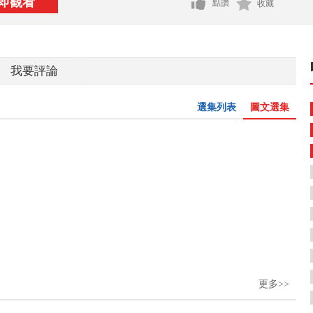
即觀看
點讚
收藏
我要評論
選集列表
圖文選集
更多>>