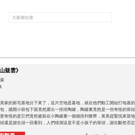
頻道大全
欄目大全
片庫
4K專區
聽
育
電影
國防軍事
電視劇
紀錄
科教
戲曲
社會與法
少
山疑雲》
索
集
美家的新宅基地分下來了，這片空地是墓地，就在他們動工開始打地基的
包，撬開小鼓包下面竟然露出一排排陶罐，陶罐裏竟然是一些奇怪的骨頭
更奇怪的是它們竟然被裝在小陶罐裏一個個排列整齊，黃美趕緊找來當地
頭還是謝生頭一回看到，人們猜測這是不是小孩子的骨頭，謝生斷然否定了