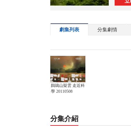
立
劇集列表
分集劇情
鷓鴣山疑雲 走近科
學 20110508
分集介紹