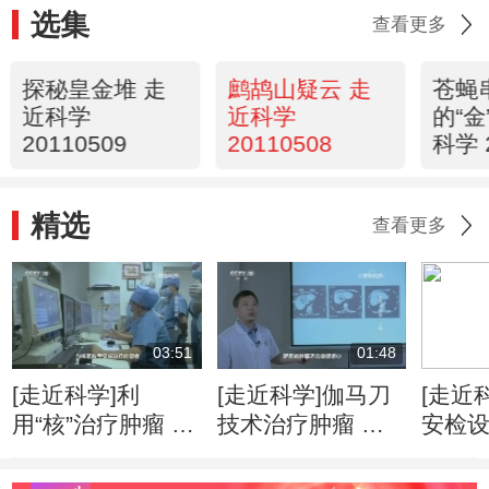
选集
查看更多
探秘皇金堆 走
鹧鸪山疑云 走
苍蝇
近科学
近科学
的“金
20110509
20110508
科学 
精选
查看更多
03:51
01:48
[走近科学]利
[走近科学]伽马刀
[走近
用“核”治疗肿瘤 是
技术治疗肿瘤 精
安检
人类医学的重要里
准摧毁病灶无痛无
赢得
程碑
感染
可