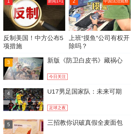
1
2
新闻1+1
中国法治观察
反制美国！中方公布5
上班“摸鱼”公司有权开
项措施
除吗？
新版《防卫白皮书》藏祸心
3
今日关注
U17男足国家队：未来可期
4
足球之夜
三招教你识破真假全麦面包
5