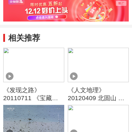
相关推荐
《发现之路》
《人文地理》
20110711 《宝藏迷
20120409 北固山 第
踪》 上
一集 千秋铁瓮