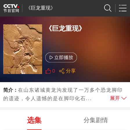
《巨龙重现》
《巨龙重现》
0
分享
简介：
在山东诸城黄龙沟发现了一万多个恐龙脚印
展开
的遗迹，令人遗憾的是在脚印化石...
选集
分集剧情