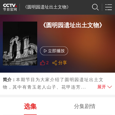
《圆明园遗址出土文物》
《圆明园遗址出土文物》
2
分享
简介：
本期节目为大家介绍了圆明园遗址出土文
展开
物，其中有青玉老人山子、花甲连芳...
选集
分集剧情