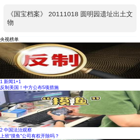
《国宝档案》 20111018 圆明园遗址出土文
物
央视榜单
1
新闻1+1
反制美国！中方公布5项措施
2
中国法治观察
上班“摸鱼”公司有权开除吗？