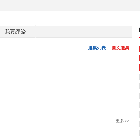
我要評論
選集列表
圖文選集
更多>>