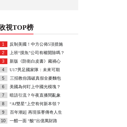
收視TOP榜
1
反制美國！中方公佈5項措施
2
上班“摸魚”公司有權開除嗎？
3
新版《防衛白皮書》藏禍心
4
U17男足國家隊：未來可期
5
三招教你識破真假全麥麵包
6
美國為何盯上中國光模塊？
7
暗語引流？午夜直播間亂象
8
“AI雙星”上空有何新本領？
9
百年潮起 再現張謇傳奇人生
10
一醋一面 “酸”出億萬財路