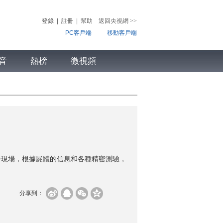
登錄
|
註冊
|
幫助
返回央視網
>>
PC客戶端
移動客戶端
音
熱榜
微視頻
兒
音樂
體育賽事
農業農村
發現場，根據屍體的信息和各種精密測驗，
分享到：