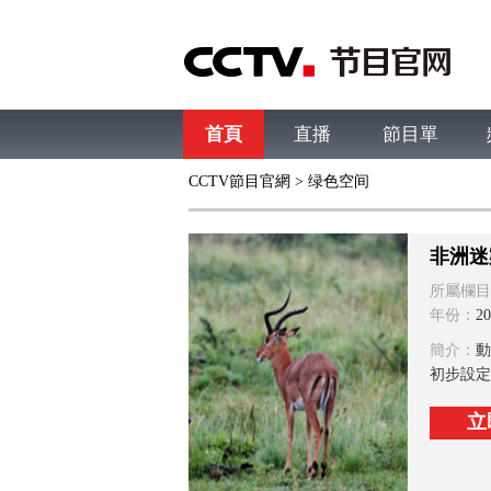
首頁
直播
節目單
CCTV節目官網
>
绿色空间
綜合
新聞
財經
綜藝
中文國際
體
非洲迷
所屬欄目
年份：
20
簡介：
動
初步設定
立