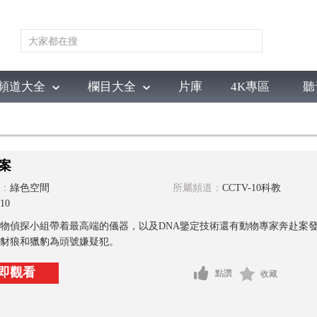
頻道大全
欄目大全
片庫
4K專區
聽
育
電影
國防軍事
電視劇
紀錄
科教
戲曲
社會與法
少
案
：
綠色空間
所屬頻道：
CCTV-10科教
10
物偵探小組帶着最高端的儀器，以及DNA鑒定技術還有動物專家奔赴案
豺狼和獵豹為頭號嫌疑犯。
即觀看
點讚
收藏