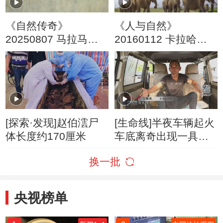
《自然传奇》
《人与自然》
20250807 马拉马拉
20160112 卡拉哈里
荒野传奇
的旋风（下）
[探索·发现]赵伯澐尸
[生命线]半夜车辆起火
体长度约170厘米
车底离奇出现一具尸
体
换一批
央视榜单