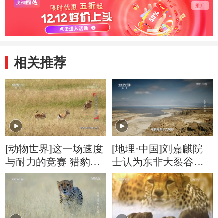
相关推荐
[动物世界]这一场速度
[地理·中国]刘嘉麒院
与耐力的竞赛 猎豹能
士认为东非大裂谷最
否成功捕获羚羊
终不会被彻底撕开