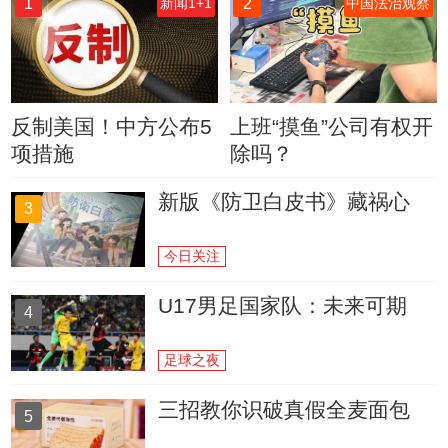
1
2
新闻1+1
中国法治观察
反制美国！中方公布5
上班“摸鱼”公司有权开
项措施
除吗？
新版《防卫白皮书》藏祸心
3
今日关注
U17男足国家队：未来可期
4
足球之夜
三招教你识破真假全麦面包
5