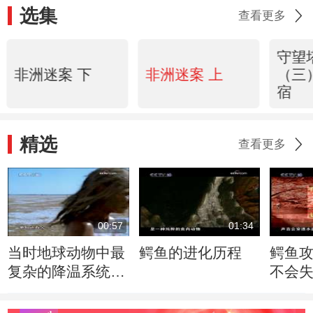
选集
查看更多
守望
非洲迷案 下
非洲迷案 上
（三
宿
精选
查看更多
00:57
01:34
当时地球动物中最
鳄鱼的进化历程
鳄鱼
复杂的降温系统出
不会
现