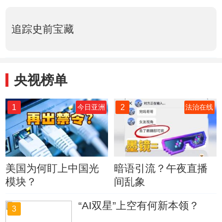
追踪史前宝藏
央视榜单
1
2
今日亚洲
法治在线
美国为何盯上中国光
暗语引流？午夜直播
模块？
间乱象
“AI双星”上空有何新本领？
3