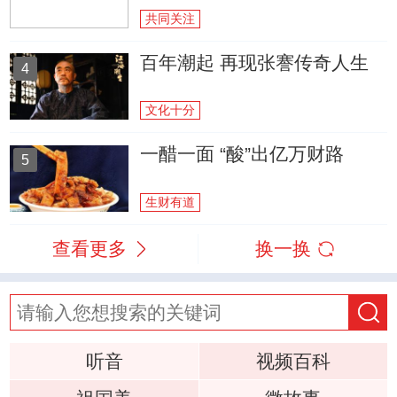
共同关注
百年潮起 再现张謇传奇人生
4
文化十分
一醋一面 “酸”出亿万财路
5
生财有道
查看更多
换一换
听音
视频百科