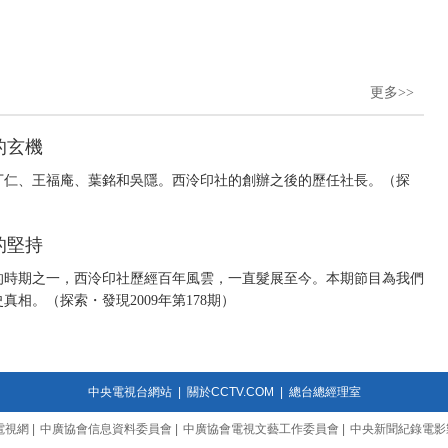
更多>>
的玄機
丁仁、王福庵、葉銘和吳隱。西泠印社的創辦之後的歷任社長。（探
的堅持
的時期之一，西泠印社歷經百年風雲，一直髮展至今。本期節目為我們
相。（探索・發現2009年第178期）
中央電視台網站
|
關於CCTV.COM
|
總台總經理室
電視網
|
中廣協會信息資料委員會
|
中廣協會電視文藝工作委員會
|
中央新聞紀錄電影