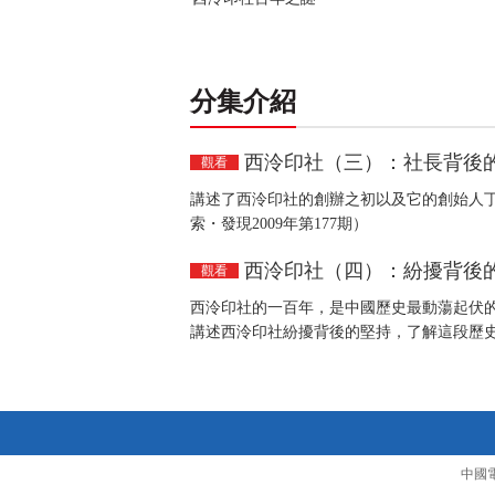
分集介紹
西泠印社（三）：社長背後
觀看
講述了西泠印社的創辦之初以及它的創始人
索・發現2009年第177期）
西泠印社（四）：紛擾背後
觀看
西泠印社的一百年，是中國歷史最動蕩起伏
講述西泠印社紛擾背後的堅持，了解這段歷史真
中國