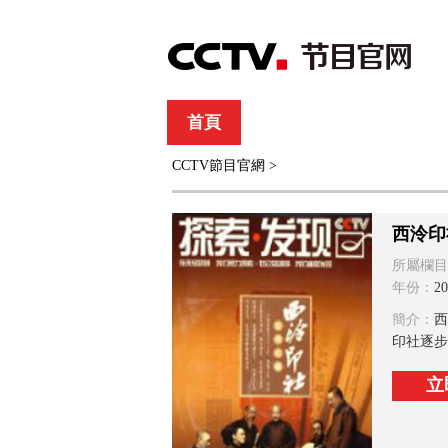
首頁
直播
節目單
CCTV節目官網
>
綜合
新聞
財經
綜藝
中文國際
體
西泠印
所屬欄目
年份：
20
簡介：
西
印社逐步
立