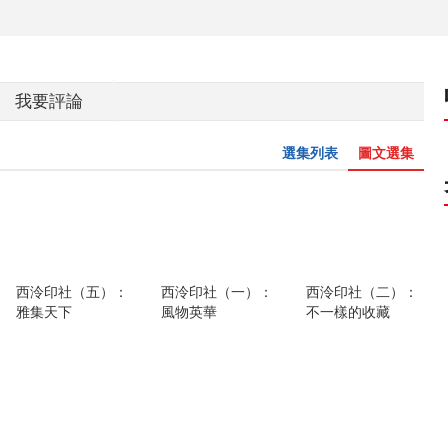
我要評論
選集列表
圖文選集
西泠印社（五）：
西泠印社（一）：
西泠印社（二）：
雅集天下
風物英華
不一樣的收藏