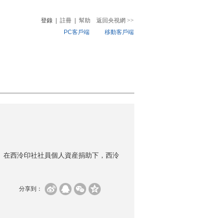
登錄
|
註冊
|
幫助
返回央視網
>>
PC客戶端
移動客戶端
音
熱榜
微視頻
兒
音樂
體育賽事
農業農村
地。在西泠印社社員個人資産捐助下，西泠
分享到：