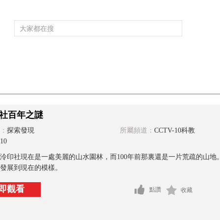
頻道大全
欄目大全
片庫
4K專區
聽
育
電影
國防軍事
電視劇
紀錄
科教
戲曲
社會與法
少
社百年之謎
：
探索發現
所屬頻道：
CCTV-10科教
10
泠印社現在是一處美麗的山水園林，而100年前那裏還是一片荒疏的山
發展到現在的模樣。
即觀看
點讚
收藏