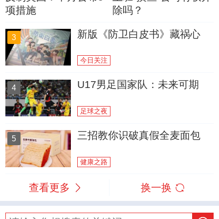
项措施
除吗？
新版《防卫白皮书》藏祸心
3
今日关注
U17男足国家队：未来可期
4
足球之夜
三招教你识破真假全麦面包
5
健康之路
查看更多
换一换