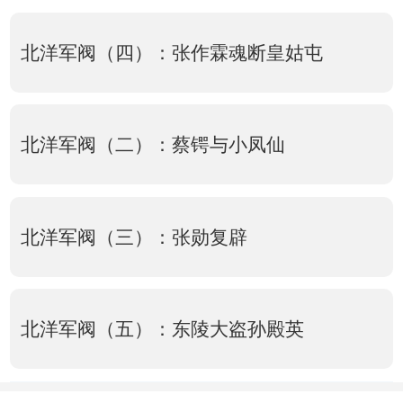
北洋军阀（四）：张作霖魂断皇姑屯
北洋军阀（二）：蔡锷与小凤仙
北洋军阀（三）：张勋复辟
北洋军阀（五）：东陵大盗孙殿英