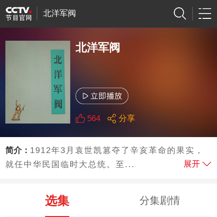
北洋军阀
北洋军阀
564
分享
简介：
1912年3月袁世凯篡夺了辛亥革命的果实，
展开
就任中华民国临时大总统。至...
选集
分集剧情