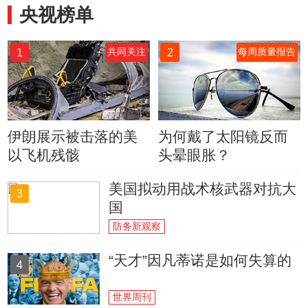
央视榜单
1
2
共同关注
每周质量报告
伊朗展示被击落的美
为何戴了太阳镜反而
以飞机残骸
头晕眼胀？
美国拟动用战术核武器对抗大
3
国
防务新观察
“天才”因凡蒂诺是如何失算的
4
世界周刊