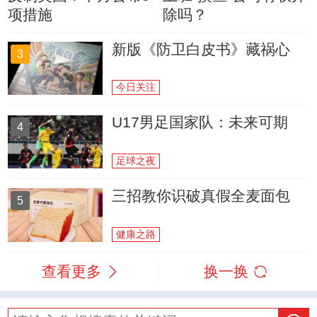
项措施
除吗？
新版《防卫白皮书》藏祸心
3
今日关注
U17男足国家队：未来可期
4
足球之夜
三招教你识破真假全麦面包
5
健康之路
查看更多
换一换