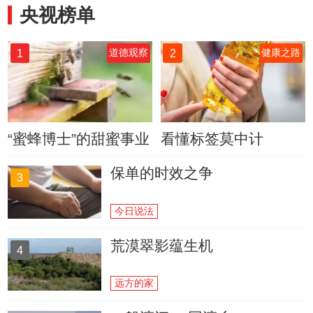
央视榜单
1
2
道德观察
健康之路
“蜜蜂博士”的甜蜜事业
看懂标签莫中计
保单的时效之争
3
今日说法
荒漠翠影蕴生机
4
远方的家