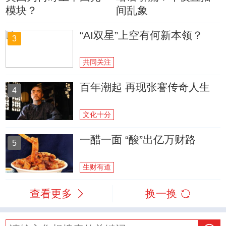
模块？
间乱象
“AI双星”上空有何新本领？
3
共同关注
百年潮起 再现张謇传奇人生
4
文化十分
一醋一面 “酸”出亿万财路
5
生财有道
查看更多
换一换