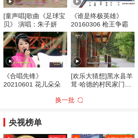
[童声唱]歌曲《足球宝
《谁是终极英雄》
贝》 演唱：朱子妍
20160306 枪王争霸
《合唱先锋》
[欢乐大猜想]黑水县羊
20210601 花儿朵朵
茸·哈德的村民家门口
为什么立着一排木
换一批
桩？
央视榜单