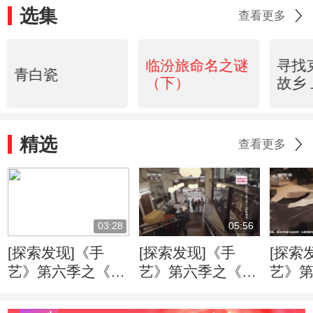
选集
查看更多
临汾旅命名之谜
寻找
青白瓷
（下）
故乡
精选
查看更多
03:28
05:56
[探索发现]《手
[探索发现]《手
[探索
艺》第六季之《花
艺》第六季之《花
艺》
样旗袍》 吴帆对
样旗袍》 梁伯设
样旗袍
完工后的旗袍十分
计旗袍衣领的特别
形是