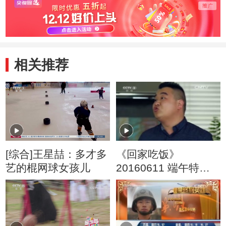
赞赏
讲究以及旗袍的文
曲线
化
相关推荐
[综合]王星喆：多才多
《回家吃饭》
艺的棍网球女孩儿
20160611 端午特辑
味到深处是乡愁