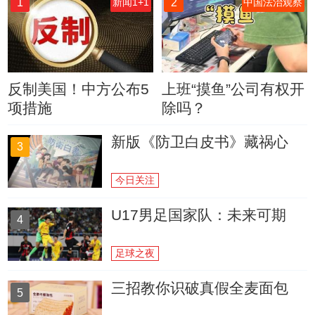
1
2
新闻1+1
中国法治观察
反制美国！中方公布5
上班“摸鱼”公司有权开
项措施
除吗？
新版《防卫白皮书》藏祸心
3
今日关注
U17男足国家队：未来可期
4
足球之夜
三招教你识破真假全麦面包
5