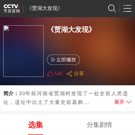
《贾湖大发现》
《贾湖大发现》
545
分享
简介：
30年前河南省贾湖村发现了一处史前人类遗
展开
址，遗址中出土了大量史前墓葬...
选集
分集剧情