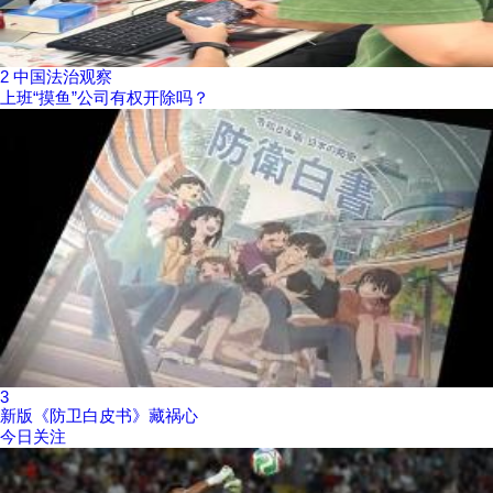
2
中国法治观察
上班“摸鱼”公司有权开除吗？
3
新版《防卫白皮书》藏祸心
今日关注