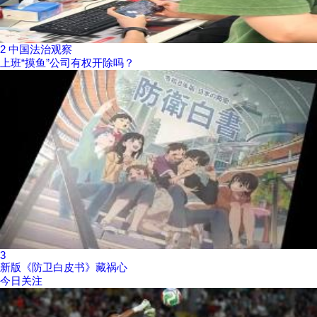
2
中国法治观察
上班“摸鱼”公司有权开除吗？
3
新版《防卫白皮书》藏祸心
今日关注