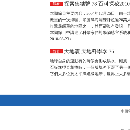
探索集結號 78 百科探秘20100
觀看
本期節目主要內容：2004年12月26日，
嚴重的一次海嘯。印度洋海嘯總計超過20萬
打擊最嚴重的地區之一，然而卻沒有發現一
本期節目中講述了科學家們對動物感官系統和
2010-08-23）
大地震 天地科學季 76
觀看
地球自身的運動有的時候會形成洪水、颶風
石板塊徑直相撞時，一個版塊將下潛至另一
它們大多位於太平洋邊緣地帶，世界上大多破壞
中國