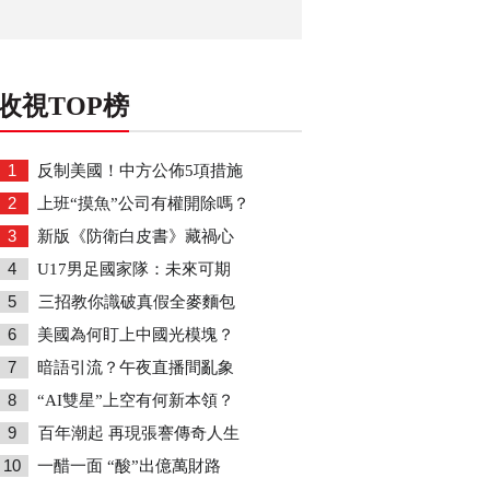
收視TOP榜
1
反制美國！中方公佈5項措施
2
上班“摸魚”公司有權開除嗎？
3
新版《防衛白皮書》藏禍心
4
U17男足國家隊：未來可期
5
三招教你識破真假全麥麵包
6
美國為何盯上中國光模塊？
7
暗語引流？午夜直播間亂象
8
“AI雙星”上空有何新本領？
9
百年潮起 再現張謇傳奇人生
10
一醋一面 “酸”出億萬財路