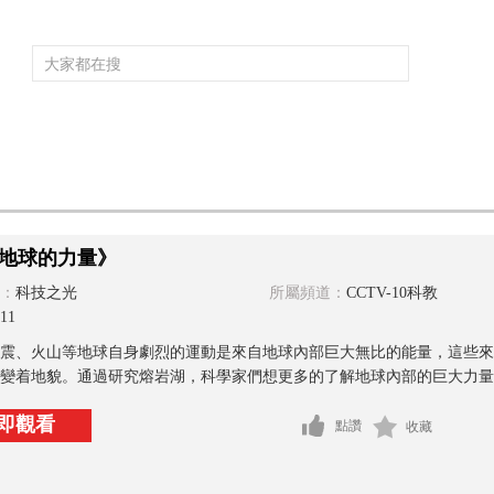
頻道大全
欄目大全
片庫
4K專區
聽
育
電影
國防軍事
電視劇
紀錄
科教
戲曲
社會與法
少
地球的力量》
：
科技之光
所屬頻道：
CCTV-10科教
11
震、火山等地球自身劇烈的運動是來自地球內部巨大無比的能量，這些來
變着地貌。通過研究熔岩湖，科學家們想更多的了解地球內部的巨大力量。
即觀看
點讚
收藏