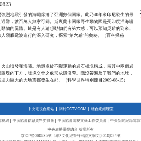
823
由一場強烈地震引發的海嘯席捲了亞洲數個國家。此乃40年來印尼發生的最
人遇難，數百萬人無家可歸。斯裏蘭卡國家野生動物園是受印度洋海嘯
具動物的屍體。於是有人猜想動物們有第六感，可以預知災難的到來。
人類腦電波進行的深入研究，探索“第六感”的奧秘。（百科探秘
、火山噴發和海嘯。地殼處於不斷運動的岩石板塊構成，當其中兩個岩
個版塊的下方，版塊交疊之處形成隱沒帶。隱沒帶遍及了我們的地球，
力巨大的大地震都發生在那。（科學世界特別節目2009-08-15）
中央電視台網站
|
關於CCTV.COM
|
總台總經理室
電視網
|
中廣協會信息資料委員會
|
中廣協會電視文藝工作委員會
|
中央新聞紀錄電影
中央廣播電視總台 版權所有
京ICP證060535號
網絡文化經營許可證文網文[2010]024號