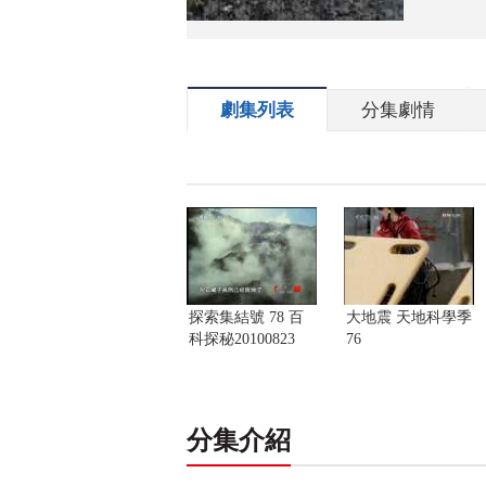
劇集列表
分集劇情
探索集結號 78 百
大地震 天地科學季
科探秘20100823
76
分集介紹