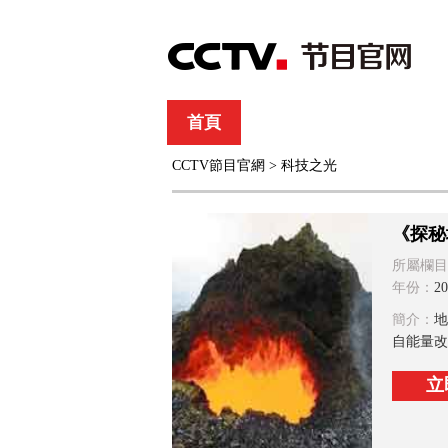
首頁
直播
節目單
CCTV節目官網
>
科技之光
綜合
新聞
財經
綜藝
中文國際
體
《探秘
所屬欄目
年份：
20
簡介：
地
自能量改
立