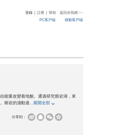
登錄
|
註冊
|
幫助
返回央視網
>>
PC客戶端
移動客戶端
音
熱榜
微視頻
兒
音樂
體育賽事
農業農村
自能量改變着地貌。通過研究熔岩湖，來
熔岩的涌動過...
展開全部
分享到：