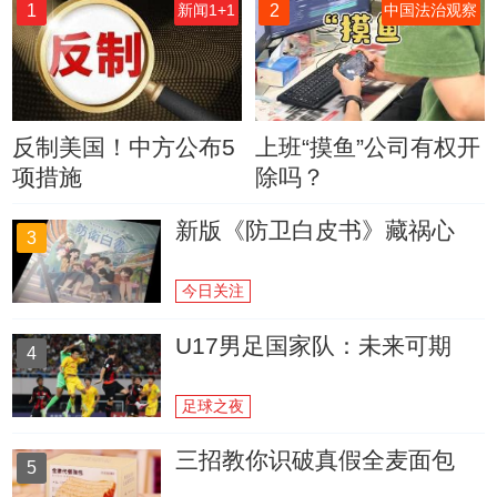
1
2
新闻1+1
中国法治观察
反制美国！中方公布5
上班“摸鱼”公司有权开
项措施
除吗？
新版《防卫白皮书》藏祸心
3
今日关注
U17男足国家队：未来可期
4
足球之夜
三招教你识破真假全麦面包
5