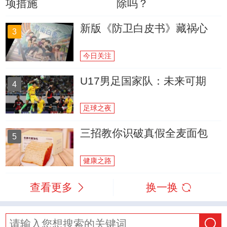
项措施
除吗？
新版《防卫白皮书》藏祸心
3
今日关注
U17男足国家队：未来可期
4
足球之夜
三招教你识破真假全麦面包
5
健康之路
查看更多
换一换