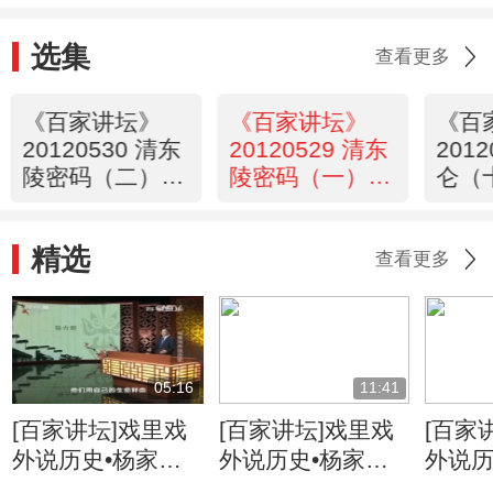
选集
查看更多
《百家讲坛》
《百家讲坛》
《百
20120530 清东
20120529 清东
201
陵密码（二）孝
陵密码（一）清
仑（
陵未被盗掘之谜
东陵之最
余生
精选
查看更多
05:16
11:41
[百家讲坛]戏里戏
[百家讲坛]戏里戏
[百家
外说历史•杨家将
外说历史•杨家将
外说历
六郎的儿子都有谁
六郎与寇准的交情
名将