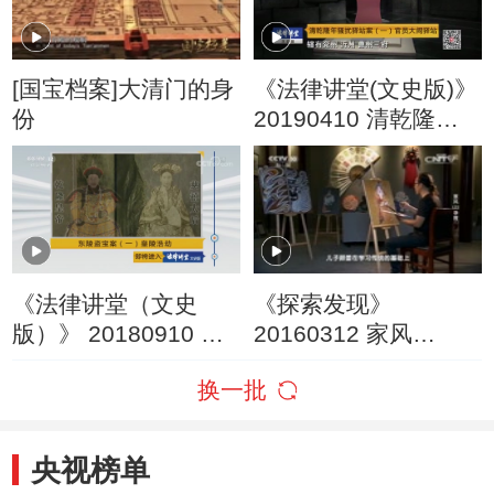
[国宝档案]大清门的身
《法律讲堂(文史版)》
份
20190410 清乾隆年
骚扰驿站案（一）官
员大闹驿站
《法律讲堂（文史
《探索发现》
版）》 20180910 东
20160312 家风
陵盗宝案（一）皇陵
（上） 孕育
换一批
浩劫
央视榜单