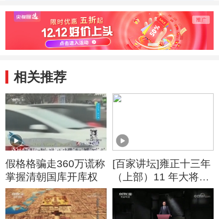
相关推荐
假格格骗走360万谎称
[百家讲坛]雍正十三年
掌握清朝国库开库权
（上部）11 年大将军
对青海叛乱的平定