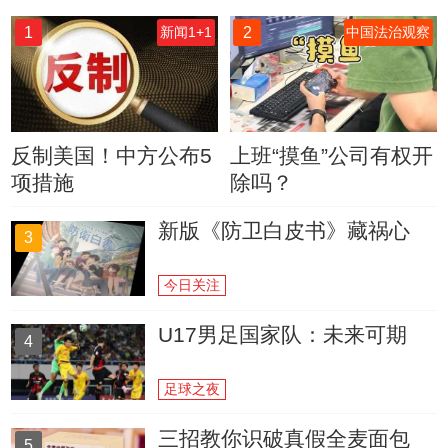
1
2
新闻1+1
中国法治观察
反制美国！中方公布5
上班“摸鱼”公司有权开
项措施
除吗？
新版《防卫白皮书》藏祸心
3
今日关注
U17男足国家队：未来可期
4
足球之夜
三招教你识破真假全麦面包
5