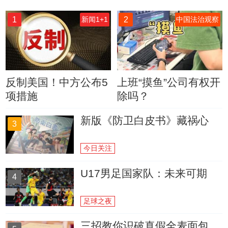
1
2
新闻1+1
中国法治观察
反制美国！中方公布5
上班“摸鱼”公司有权开
项措施
除吗？
新版《防卫白皮书》藏祸心
3
今日关注
U17男足国家队：未来可期
4
足球之夜
三招教你识破真假全麦面包