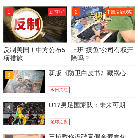
1
2
新闻1+1
中国法治观察
反制美国！中方公布5
上班“摸鱼”公司有权开
项措施
除吗？
新版《防卫白皮书》藏祸心
3
今日关注
U17男足国家队：未来可期
4
足球之夜
三招教你识破真假全麦面包