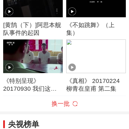
[黄鹄（下）]阿思本舰
《不如跳舞》（上
队事件的起因
集）
《特别呈现》
《真相》 20170224
20170930 我们这五
柳青在皇甫 第二集
年 第二集 择高处立
换一批
央视榜单