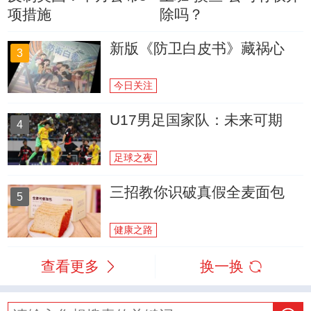
项措施
除吗？
新版《防卫白皮书》藏祸心
3
今日关注
U17男足国家队：未来可期
4
足球之夜
三招教你识破真假全麦面包
5
健康之路
查看更多
换一换