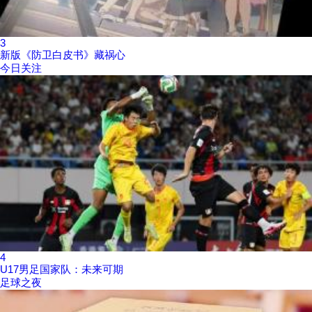
3
新版《防卫白皮书》藏祸心
今日关注
4
U17男足国家队：未来可期
足球之夜